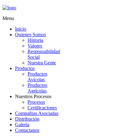
Menu
Inicio
Quienes Somos
Historia
Valores
Responsabilidad
Social
Nuestra Gente
Productos
Productos
Avícolas
Productos
Agrícolas
Nuestros Procesos
Procesos
Certificaciones
Compañias Asociadas
Distribución
Galería
Contactanos